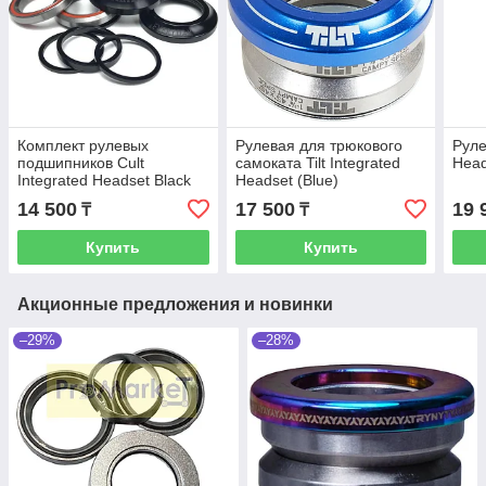
Комплект рулевых
Рулевая для трюкового
Руле
подшипников Cult
самоката Tilt Integrated
Head
Integrated Headset Black
Headset (Blue)
14 500
17 500
19 
₸
₸
Купить
Купить
Акционные предложения и новинки
–29%
–28%