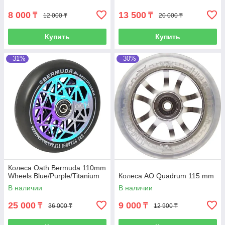
8 000
13 500
₸
₸
12 000 ₸
20 000 ₸
Купить
Купить
–31%
–30%
Колеса Oath Bermuda 110mm
Wheels Blue/Purple/Titanium
Колеса AO Quadrum 115 mm
В наличии
В наличии
25 000
9 000
₸
₸
36 000 ₸
12 900 ₸