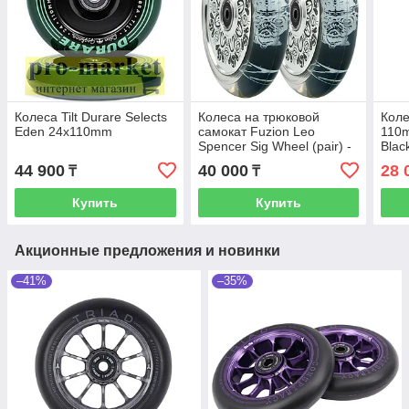
Колеса Tilt Durare Selects
Колеса на трюковой
Коле
Eden 24x110mm
самокат Fuzion Leo
110
Spencer Sig Wheel (pair) -
Blac
Silver Core / Clear PU
44 900
40 000
28 
₸
₸
Купить
Купить
Акционные предложения и новинки
–41%
–35%