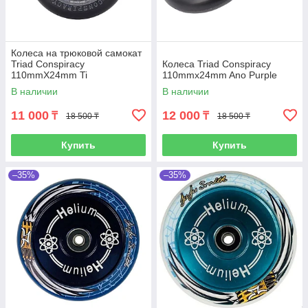
Колеса на трюковой самокат
Triad Conspiracy
Колеса Triad Conspiracy
110mmX24mm Ti
110mmx24mm Ano Purple
В наличии
В наличии
11 000
12 000
₸
₸
18 500 ₸
18 500 ₸
Купить
Купить
–35%
–35%