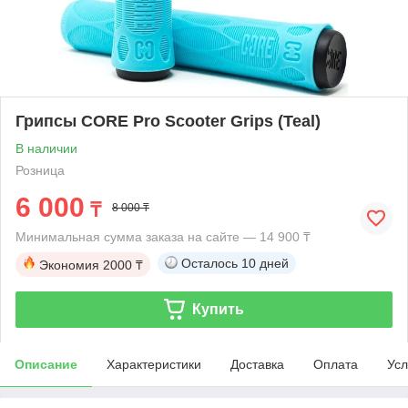
Грипсы CORE Pro Scooter Grips (Teal)
В наличии
Розница
6 000
₸
8 000 ₸
Минимальная сумма заказа на сайте — 14 900 ₸
Осталось
10 дней
Экономия
2000 ₸
Купить
Описание
Характеристики
Доставка
Оплата
Усл