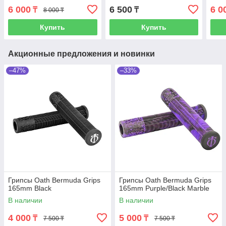
6 000
6 500
6 0
₸
₸
8 000 ₸
Купить
Купить
Акционные предложения и новинки
–47%
–33%
Грипсы Oath Bermuda Grips
Грипсы Oath Bermuda Grips
165mm Black
165mm Purple/Black Marble
В наличии
В наличии
4 000
5 000
₸
₸
7 500 ₸
7 500 ₸