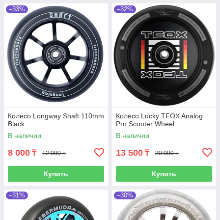
–33%
–32%
Колесо Longway Shaft 110mm
Колесо Lucky TFOX Analog
Black
Pro Scooter Wheel
В наличии
В наличии
8 000
13 500
₸
₸
12 000 ₸
20 000 ₸
Купить
Купить
–31%
–30%