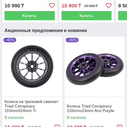
10 990
15 900
8 5
₸
₸
19 900 ₸
Купить
Купить
Акционные предложения и новинки
–41%
–35%
Колеса на трюковой самокат
Triad Conspiracy
Колеса Triad Conspiracy
110mmX24mm Ti
110mmx24mm Ano Purple
В наличии
В наличии