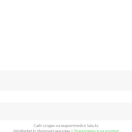
Сайт создан на маркетплейсе
Satu.kz
VeloMarket.kz Интернет-магазин |
Пожаловаться на контент