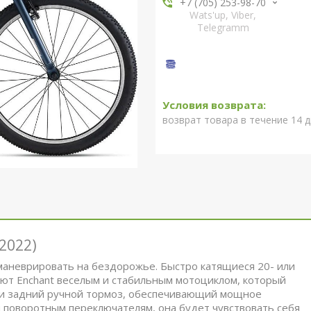
+7 (705) 253-98-70
Wats'up, Viber,
Telegramm
возврат товара в течение 14 
(2022)
 маневрировать на бездорожье. Быстро катящиеся 20- или
ют Enchant веселым и стабильным мотоциклом, который
й и задний ручной тормоз, обеспечивающий мощное
 поворотным переключателям, она будет чувствовать себя