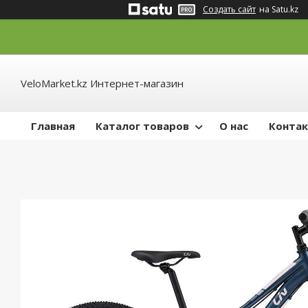
Создать сайт
на Satu.kz
VeloMarket.kz Интернет-магазин
Главная
Каталог товаров
О нас
Конта