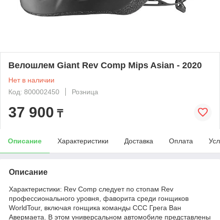
Велошлем Giant Rev Comp Mips Asian - 2020
Нет в наличии
Код: 800002450
Розница
37 900
₸
Описание
Характеристики
Доставка
Оплата
Усл
Описание
Характеристики: Rev Comp следует по стопам Rev
профессионального уровня, фаворита среди гонщиков
WorldTour, включая гонщика команды CCC Грега Ван
Авермаета. В этом универсальном автомобиле представлены