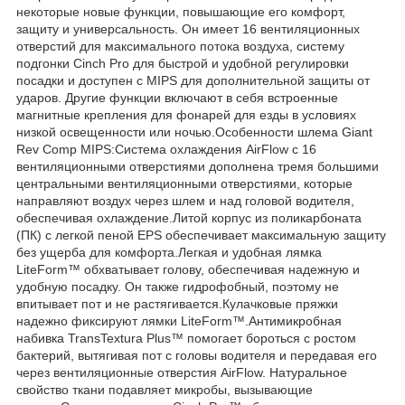
некоторые новые функции, повышающие его комфорт,
защиту и универсальность. Он имеет 16 вентиляционных
отверстий для максимального потока воздуха, систему
подгонки Cinch Pro для быстрой и удобной регулировки
посадки и доступен с MIPS для дополнительной защиты от
ударов. Другие функции включают в себя встроенные
магнитные крепления для фонарей для езды в условиях
низкой освещенности или ночью.Особенности шлема Giant
Rev Comp MIPS:Система охлаждения AirFlow с 16
вентиляционными отверстиями дополнена тремя большими
центральными вентиляционными отверстиями, которые
направляют воздух через шлем и над головой водителя,
обеспечивая охлаждение.Литой корпус из поликарбоната
(ПК) с легкой пеной EPS обеспечивает максимальную защиту
без ущерба для комфорта.Легкая и удобная лямка
LiteForm™ обхватывает голову, обеспечивая надежную и
удобную посадку. Он также гидрофобный, поэтому не
впитывает пот и не растягивается.Кулачковые пряжки
надежно фиксируют лямки LiteForm™.Антимикробная
набивка TransTextura Plus™ помогает бороться с ростом
бактерий, вытягивая пот с головы водителя и передавая его
через вентиляционные отверстия AirFlow. Натуральное
свойство ткани подавляет микробы, вызывающие