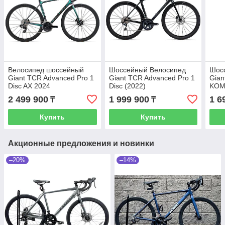
Велосипед шоссейный
Шоссейный Велосипед
Шос
Giant TCR Advanced Pro 1
Giant TCR Advanced Pro 1
Gian
Disc AX 2024
Disc (2022)
KOM
2 499 900
1 999 900
1 6
₸
₸
Купить
Купить
Акционные предложения и новинки
–20%
–14%