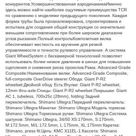
конкурентов.Усовершенствованная аэродинамикаИменно
здесь можно найти наиболее ощутимые преимущества TCR
по сравнению с моделями предыдущего поколения. Каждая
форма трубы была проанализирована, спроектирована и
испытана для создания общей конструкции со значительно
меньшим сопротивлением при более широком диапазоне
углов рыскания.Полный контрольКомпозитная вилка
обеспечивает жесткость на кручение для резкой
управляемости и точности рулевого управления. А система
Giant WheelSystem с бескамерной технологией позволяет
использовать более низкое давление в шинах для повышения
сцепления и снижения риска проколов.Рама: Advanced-Grade
Composite:Наименование вилки: Advanced-Grade Composite,
full-composite OverDrive steerer:Обода: Giant P-R2
wheelset:Двойной обод: Есть:Втулки: Giant P-R2 wheelset,
12mm thru-axle:Спицы: Giant P-R2 wheelset:Покрышки: Giant
AC 1, tubeless, 700x25c (28mm), folding:Задний
переключатель: Shimano Ultegra:Передний переключатель:
Shimano Ultegra:Манетки: Shimano Ultegra:Модель тормоза:
Shimano Ultegra:Тормозные ручки: Shimano Ultegra:Система
шатунов: Shimano Ultegra, 34/50 XS:170mm, S:170mm,
M:172.5mm, M/L:172.5mm, L:175mm, XL:175mm:Каретка:
Shimano, press fit:Цепь: KMC X11EL-1:Кассета: Shimano