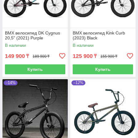
BMX велосипед DK Cygnus
BMX велосипед Kink Curb
20,5" (2021) Purple
(2023) Black
В наличии
В наличии
149 900
125 900
₸
₸
189 900 ₸
155 900 ₸
Купить
Купить
–14%
–12%