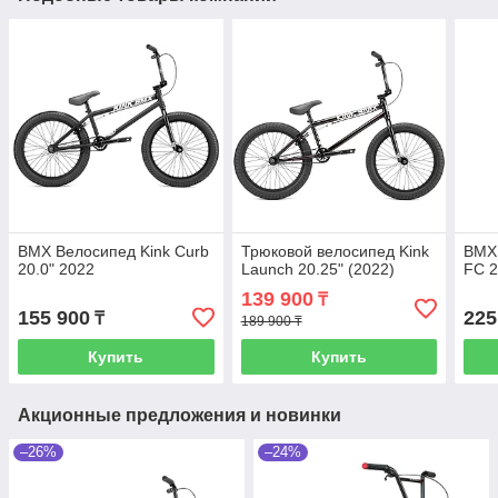
BMX Велосипед Kink Curb
Трюковой велосипед Kink
BMX 
20.0" 2022
Launch 20.25" (2022)
FC 2
139 900
₸
155 900
225
₸
189 900 ₸
Купить
Купить
Акционные предложения и новинки
–26%
–24%