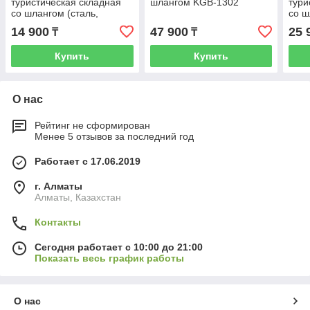
туристическая складная
шлангом KGB-1302
тури
со шлангом (сталь,
со ш
латунь, алюминий)
пье
14 900
47 900
25 
₸
₸
Купить
Купить
О нас
Рейтинг не сформирован
Менее 5 отзывов за последний год
Работает с 17.06.2019
г. Алматы
Алматы, Казахстан
Контакты
Сегодня работает с 10:00 до 21:00
Показать весь график работы
О нас