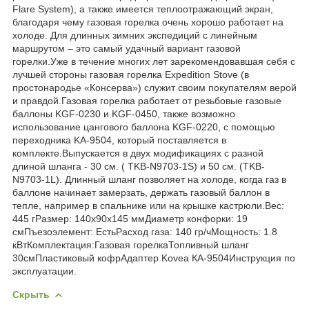
Flare System), а также имеется теплоотражающий экран,
благодаря чему газовая горелка очень хорошо работает на
холоде. Для длинных зимних экспедиций с линейным
маршрутом – это самый удачный вариант газовой
горелки.Уже в течение многих лет зарекомендовавшая себя с
лучшей стороны газовая горелка Expedition Stove (в
простонародье «Консерва») служит своим покупателям верой
и правдой.Газовая горелка работает от резьбовые газовые
баллоны KGF-0230 и KGF-0450, также возможно
использование цангового баллона KGF-0220, с помощью
переходника KA-9504, который поставляется в
комплекте.Выпускается в двух модификациях с разной
длиной шланга - 30 см. ( TKB-N9703-1S) и 50 см. (TKB-
N9703-1L). Длинный шланг позволяет на холоде, когда газ в
баллоне начинает замерзать, держать газовый баллон в
тепле, например в спальнике или на крышке кастрюли.Вес:
445 гРазмер: 140x90x145 ммДиаметр конфорки: 19
смПъезоэлемент: ЕстьРасход газа: 140 гр/чМощность: 1.8
кВтКомплектация:Газовая горелкаТопливный шланг
30смПластиковый кофрАдаптер Kovea КА-9504Инструкция по
эксплуатации.
Скрыть